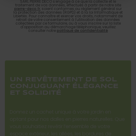
SARL PIERRE DECO s'engage à ce que la collecte et le
traitement de vos données, effectués à partir de notre site
pierre-deco.fr
, soient conformes au règlement général sur
la protection des données (RGPD) et à la loi Informatique et
Libertés. Pour connaître et exercer vos droits, notamment de
retrait de votre consentement à l'utilisation des données
collectées par ce formulaire, ou à vous inscrire sur la liste
d'opposition au démarchage téléphonique, veuillez
consulter notre
politique de confidentialité
UN REVÊTEMENT DE SOL
CONJUGUANT ÉLÉGANCE
ET SOLIDITÉ
Donnez un cachet unique à votre jardin en
optant pour nos dalles en pierres naturelles. Que
vous souhaitiez revêtir l’ensemble de votre
espace extérieur, les allées, les bordures de